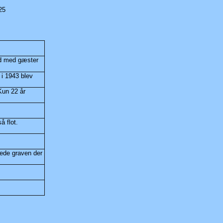
25
hed med gæster
 i 1943 blev
 Kun 22 år
så flot.
sede graven der