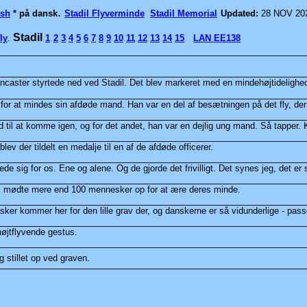
.
ish
* på dansk
Stadil Flyverminde
Stadil Memorial
Updated:
28 NOV 20
Stadil
ly
.
1
2
3
4
5
6
7
8
9
10
11
12
13
14
15
LAN EE138
 Lancaster styrtede ned ved Stadil. Det blev markeret med en mindehøjtidelig
 for at mindes sin afdøde mand. Han var en del af besætningen på det fly, der
and til at komme igen, og for det andet, han var en dejlig ung mand. Så tapper.
 der tildelt en medalje til en af de afdøde officerer.
rede sig for os. Ene og alene. Og de gjorde det frivilligt. Det synes jeg, det er 
ed, mødte mere end 100 mennesker op for at ære deres minde.
sker kommer her for den lille grav der, og danskerne er så vidunderlige - pas
højtflyvende gestus.
g stillet op ved graven.