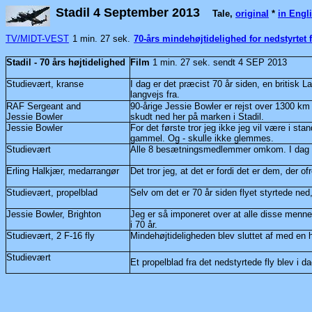
Stadil 4 September 2013
Tale,
original
*
in Engl
TV/MIDT-VEST
1 min. 27 sek.
70-års mindehøjtidelighed for nedstyrtet f
Stadil - 70 års højtidelighed
Film
1 min. 27 sek. sendt 4 SEP 2013
Studievært, kranse
I dag er det præcist 70 år siden, en britisk
langvejs fra.
RAF Sergeant and
90-årige Jessie Bowler er rejst over 1300 km
Jessie Bowler
skudt ned her på marken i Stadil.
Jessie Bowler
For det første tror jeg ikke jeg vil være i st
gammel. Og - skulle ikke glemmes.
Studievært
Alle 8 besætningsmedlemmer omkom. I dag blev
Erling Halkjær, medarrangør
Det tror jeg, at det er fordi det er dem, der of
Studievært, propelblad
Selv om det er 70 år siden flyet styrtede n
Jessie Bowler, Brighton
Jeg er så imponeret over at alle disse menne
i 70 år.
Studievært, 2 F-16 fly
Mindehøjtideligheden blev sluttet af med en 
Studievært
Et propelblad fra det nedstyrtede fly blev i da