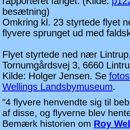
rapporteret fanget. (Kilde:
p1
besætning)
Omkring kl. 23 styrtede flyet 
flyvere sprunget ud med fald
Flyet styrtede ned nær Lintrup
Tornumgårdsvej 3, 6660 Lintru
Kilde: Holger Jensen. Se
fotos
Wellings Landsbymuseum
.
"4 flyvere henvendte sig til be
af disse, og flyverne blev hente
Bemærk historien om
Roy Web