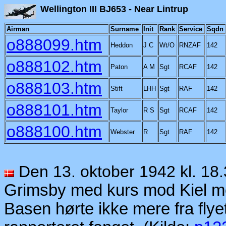
Wellington III BJ653 - N
Airman
Surname
Init
Rank
Service
Sqdn
o888099.htm
Heddon
J C
Wt/O
RNZAF
142
o888102.htm
Paton
A M
Sgt
RCAF
142
o888103.htm
Stift
LHH
Sgt
RAF
142
o888101.htm
Taylor
R S
Sgt
RCAF
142
o888100.htm
Webster
R
Sgt
RAF
142
Den 13. oktober 1942 kl. 18.
Grimsby med kurs mod Kiel m
Basen hørte ikke mere fra fly