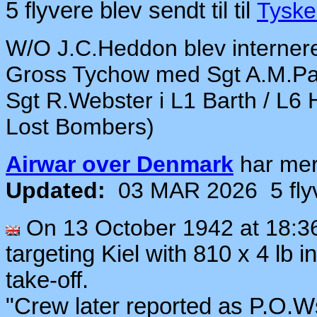
5 flyvere blev sendt til
til
Tyske
W/O J.C.Heddon blev internere
Gross Tychow med Sgt A.M.Pato
Sgt R.Webster i L1 Barth / L6 H
Lost Bombers)
Airwar over Denmark
har me
Updated:
03 MAR 2026
5 fl
On 13 October 1942 at 18:
targeting Kiel with 810 x 4 lb 
take-off.
"Crew later reported as P.O.Ws