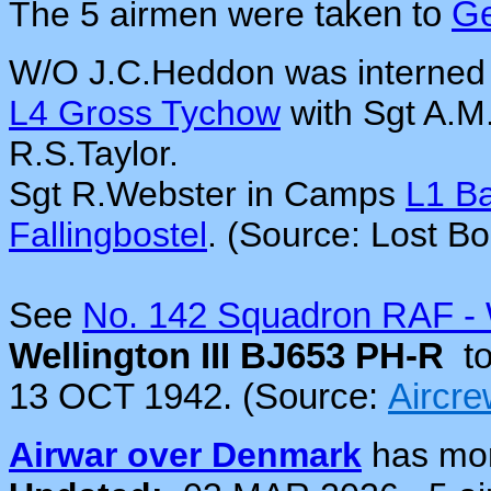
The 5 airmen were
taken to
G
W/O J.C.Heddon was interne
L4 Gross Tychow
with Sgt A.M.
R.S.Taylor.
Sgt R.Webster in Camps
L1 Ba
Fallingbostel
. (Source: Lost B
See
No. 142 Squadron RAF - 
Wellington III BJ653 PH-R
t
13 OCT 1942. (Source:
Aircr
Airwar over Denmark
has mo