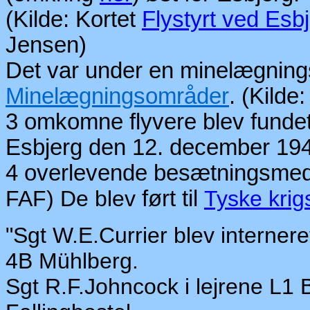
(Kilde: Kortet
Flystyrt ved Esb
Jensen)
Det var under en minelægnings
Minelægningsområder
. (Kilde
3 omkomne flyvere blev fundet
Esbjerg den 12. december 19
4 overlevende besætningsmedl
FAF) De blev
ført til
Tyske krig
"Sgt W.E.Currier blev internere
4B Mühlberg.
Sgt R.F.Johncock i lejrene L1 