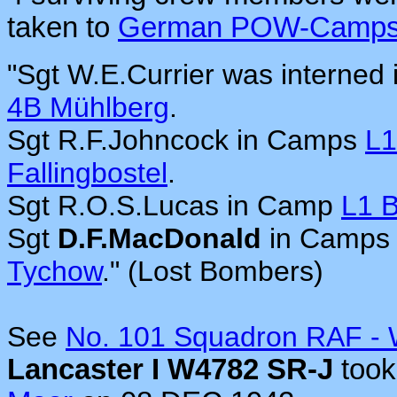
taken to
German POW-Camp
"Sgt W.E.Currier was interne
4B Mühlberg
.
Sgt R.F.Johncock in Camps
L1
Fallingbostel
.
Sgt R.O.S.Lucas in Camp
L1 B
Sgt
D.F.MacDonald
in Camp
Tychow
." (Lost Bombers)
See
No. 101 Squadron RAF - 
Lancaster I W4782 SR-J
took