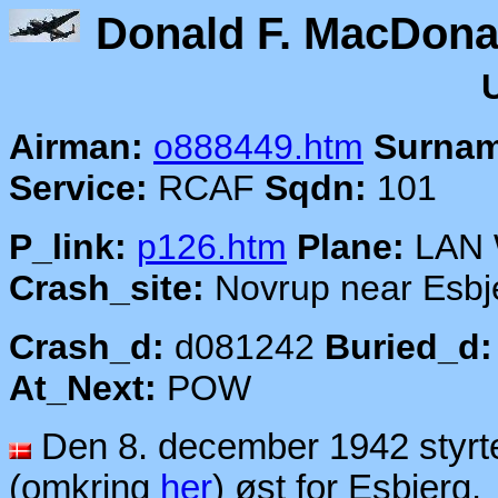
Donald F.
Airman:
o888449.htm
Surnam
Service:
RCAF
Sqdn:
101
P_link:
p126.htm
Plane:
LAN
Crash_site:
Novrup near Esbj
Crash_d:
d081242
Buried_d:
At_Next:
POW
Den 8. december 1942 styr
(omkring
her
) øst for Esbjerg.