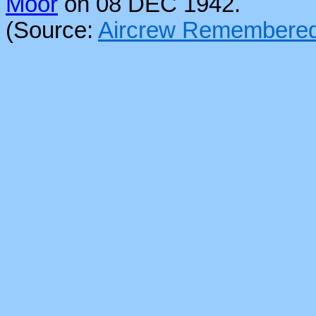
Moor
on 08 DEC 1942.
(Source:
Aircrew Remembere