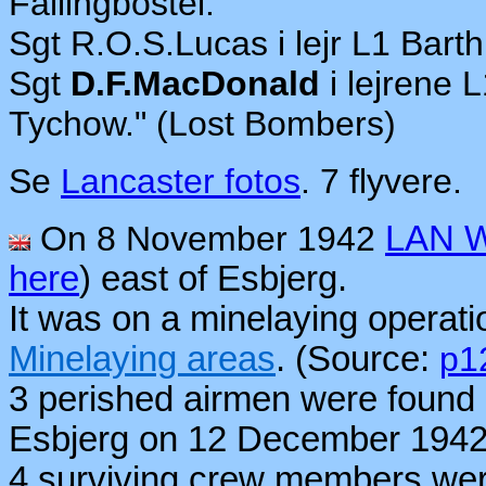
Fallingbostel.
Sgt R.O.S.Lucas i lejr L1 Barth
Sgt
D.F.MacDonald
i lejrene 
Tychow." (Lost Bombers)
Se
Lancaster fotos
. 7 flyvere.
On 8 November 1942
LAN 
here
) east of Esbjerg.
It was on a minelaying operati
Minelaying areas
. (Source:
p1
3 perished airmen were found 
Esbjerg on 12 December 1942
4 surviving crew members wer