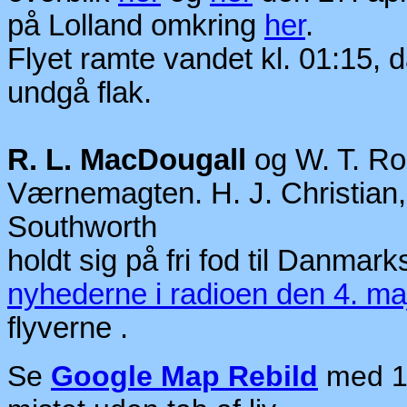
på Lolland omkring
her
.
Flyet ramte vandet kl. 01:15, d
undgå flak.
R. L. MacDougall
og W. T. Rob
Værnemagten. H. J. Christian,
Southworth
holdt sig på fri fod til Danmark
nyhederne i radioen den 4. maj
flyverne
.
Se
Google Map Rebild
med 15 