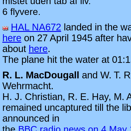
mistet uden tab af liv.
6 flyvere.
HAL NA672
landed in the wa
here
on 27 April 1945 after ha
about
here
.
The plane hit the water at 01:1
R. L. MacDougall
and W. T. R
Wehrmacht.
H. J. Christian, R. E. Hay, M.
remained uncaptured till the l
announced in
the
BBC radio news on 4 May 