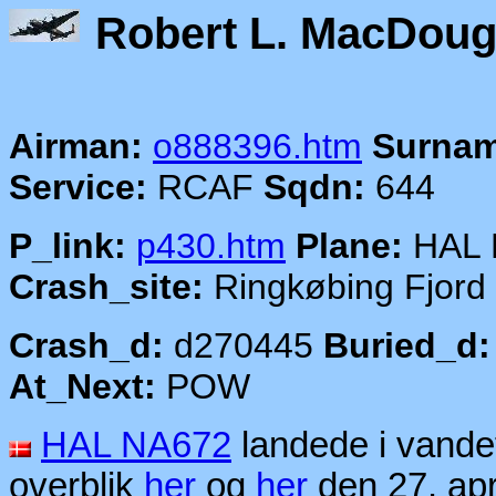
Robert L
Airman:
o888396.htm
Surnam
Service:
RCAF
Sqdn:
644
P_link:
p430.htm
Plane:
HAL 
Crash_site:
Ringkøbing Fjord
Crash_d:
d270445
Buried_d:
At_Next:
POW
HAL NA672
landede i vande
overblik
her
og
her
den 27. apr