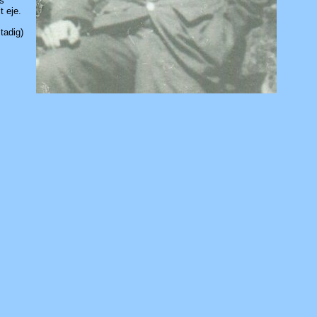
ns
t eje.
stadig)