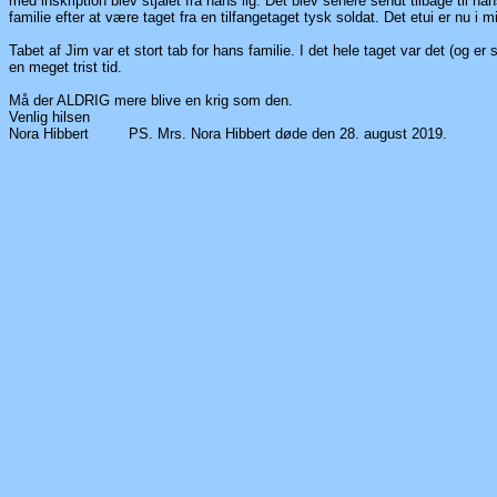
med inskription blev stjålet fra hans lig. Det blev senere sendt tilbage til ha
familie efter at være taget fra en tilfangetaget tysk soldat. Det etui er nu i mi
Tabet af Jim var et stort tab for hans familie. I det hele taget var det (og er 
en meget trist tid.
Må der ALDRIG mere blive en krig som den.
Venlig hilsen
Nora Hibbert
PS. Mrs. Nora Hibbert døde den 28. august 2019.