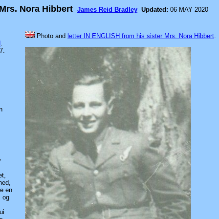
 Mrs. Nora Hibbert
James Reid Bradley
Updated:
06 MAY 2020
Photo and
letter IN ENGLISH from his sister Mrs. Nora Hibbert
.
d
.
7.
n
v
et,
ned,
pe en
, og
ui