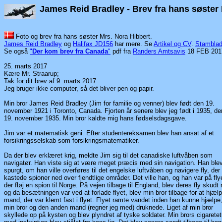
James Reid Bradley - Brev fra hans søster
Foto og brev fra hans søster Mrs. Nora Hibbert.
James Reid Bradley
og
Halifax JD156
har mere. Se
Artikel og CV
.
Stambla
Se også
"
Der kom brev fra Canada
"
pdf fra
Randers Amtsavis
18 FEB 201
25. marts 2017
Kære Mr. Straarup;
Tak for dit brev af 9. marts 2017.
Jeg bruger ikke computer, så det bliver pen og papir.
Min bror James Reid Bradley (Jim for familie og venner) blev født den 19.
november 1921 i Toronto, Canada. Fjorten år senere blev jeg født i 1935, de
19. november 1935. Min bror kaldte mig hans fødselsdagsgave.
Jim var et matematisk geni. Efter studentereksamen blev han ansat af et
forsikringsselskab som forsikringsmatematiker.
Da der blev erklæret krig, meldte Jim sig til det canadiske luftvåben som
navigatør. Han viste sig at være meget præcis med sin navigation. Han ble
spurgt, om han ville overføres til det engelske luftvåben og navigere fly, der
kastede spioner ned over fjendtlige områder. Det ville han, og han var på fly
der fløj en spion til Norge. På vejen tilbage til England, blev deres fly skudt 
og da besætningen var ved at forlade flyet, blev min bror tilbage for at hjæl
mand, der var klemt fast i flyet. Flyet ramte vandet inden han kunne hjælpe
min bror og den anden mand (regner jeg med) druknede. Liget af min bror
skyllede op på kysten og blev plyndret af tyske soldater. Min brors cigaretet