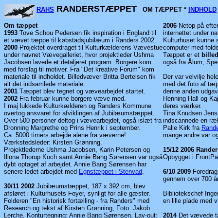
RANDERSTÆPPET
RAHS
OM TÆPPET *
INDHOLD
Om tæppet
2006
Netop på efter
1993
Tove Schou Pedersen fik inspiration i England til
internettet under n
et vævet tæppe til købstadsjubilæum i Randers 2002.
Kulturhuset kunne 
2000
Projektet overdraget til Kulturkælderens Vævestue
computer med fold
under navnet Vævegalleriet, hvor projektleder Ushma
Tæppet er et
bille
Jacobsen lavede et detaljeret program. Borgere kom
også fra Ålum, Spe
med forslag til motiver. Fra "Det kreative Forum" kom
materiale til indholdet. Billedvæver Britta Bertelsen fik
Der var velvilje hel
alt det indsamlede materiale.
med det foto af tæp
2001
Tæppet blev tegnet og vævearbejdet startet.
denne anden udgav
2002
Fra februar kunne borgere væve med.
Henning Hall og Kaj 
I maj lukkede Kulturkælderen og Randers Kommune
deres værker.
overtog ansvaret for afviklingen af Jubilæumstæppet.
Tina Knudsen Jens
Over 500 personer deltog i vævearbejdet, også islæt fra
indscannede en ræk
Dronning Margrethe og Prins Henrik i september.
Palle Kirk fra
Rande
Ca. 5000 timers arbejde alene fra væverne!
mange andre var ogs
Værkstedsleder: Kirsten Grønning.
Projektlederne Ushma Jacobsen, Karin Petersen og
15/12 2006 Rande
Illona Thorup Koch samt Annie Bang Sørensen var også
Opbygget i FrontPa
dybt optaget af arbejdet. Annie Bang Sørensen har
senere ledet arbejdet med
Egnstæppet i Stenvad
.
6/10 2009
Foredrag
gennem over 700 år
30/11 2002
Jubilæumstæppet, 187 x 392 cm, blev
afsløret i Kulturhusets Foyer, synligt for alle gæster.
Bibliotekschef Inge
Folderen "En historisk fortælling - fra Randers" med
en lille plade med v
Research og tekst af Kirsten Grønning, Foto: Jakob
Lerche, Konturtegning: Annie Bang Sørensen, Lay-out:
2014
Det vævede tæp