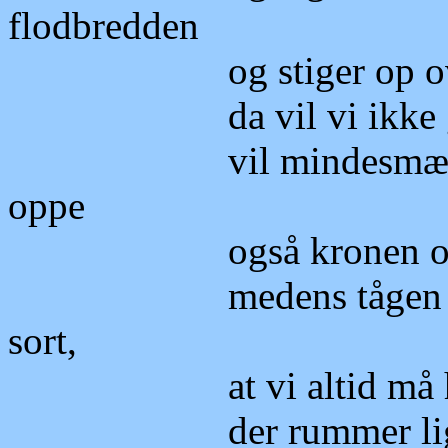
flodbredden
og stiger op over bak
da vil vi ikke glemm
vil mindesmærket sta
oppe
også kronen og sølvst
medens tågen fortsat 
sort,
at vi altid må have
der rummer ligeså m