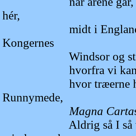
når årene går, rejst
hér,
midt i Englands hjer
Kongernes
Windsor og storher
hvorfra vi kan over
hvor træerne hælde
Runnymede,
Magna Carta
Aldrig så I så velvalg