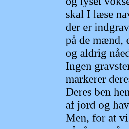
og lyset vokser si
skal I læse navn
der er indgraveret 
på de mænd, der kry
og aldrig nåede h
Ingen gravsten bland
markerer deres hvi
Deres ben henligger 
af jord og hav
Men, for at vi ikke 